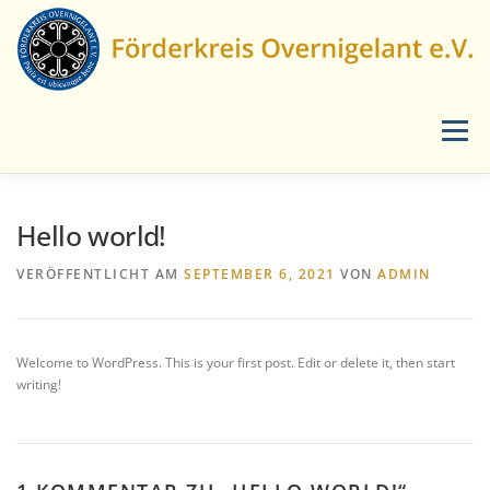
Zum
Inhalt
springen
Menü
START
AKTUELLES
LANDSCHAFTSPFLEGE
Hello world!
VERÖFFENTLICHT AM
SEPTEMBER 6, 2021
VON
ADMIN
VERANSTALTUNGEN
ÜBER UNS
MEDIEN
Welcome to WordPress. This is your first post. Edit or delete it, then start
KONTAKT
writing!