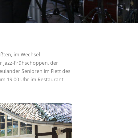
ßten, im Wechsel
er Jazz-Frühschoppen, der
eulander Senioren im Flett des
 um 19.00 Uhr im Restaurant