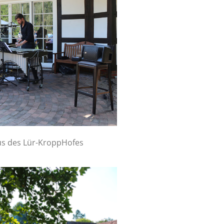
s des Lür-KroppHofes