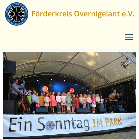
Menü
START
AKTUELLES
LANDSCHAFTSPFLEGE
VERANSTALTUNGEN
ÜBER UNS
MEDIEN
KONTAKT